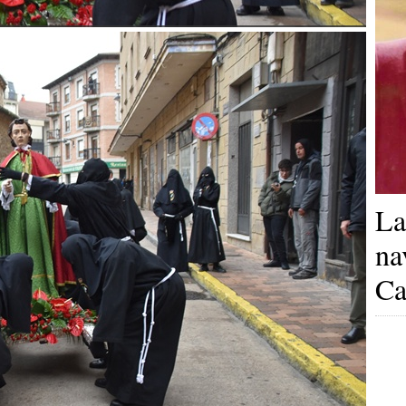
La
na
Ca