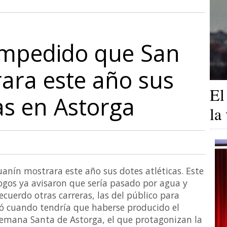
 impedido que San
ara este año sus
El
as en Astorga
la
uanín mostrara este año sus dotes atléticas. Este
ogos ya avisaron que sería pasado por agua y
cuerdo otras carreras, las del público para
ció cuando tendría que haberse producido el
emana Santa de Astorga, el que protagonizan la