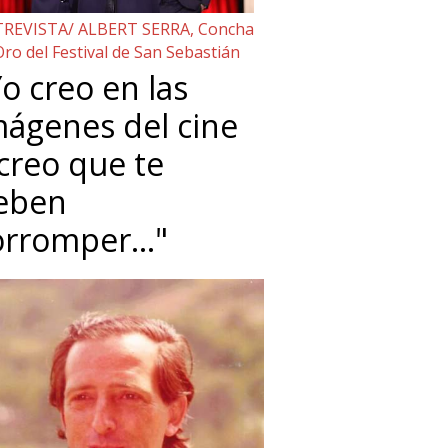
REVISTA/ ALBERT SERRA, Concha
Oro del Festival de San Sebastián
o creo en las
mágenes del cine
 creo que te
eben
orromper…"