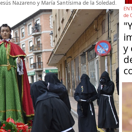
Jesús Nazareno y María Santísima de la Soledad.
ENT
de 
"Y
i
y
d
c