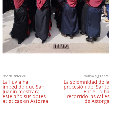
Noticia anterior:
Noticia siguiente:
La lluvia ha
La solemnidad de la
impedido que San
procesión del Santo
Juanín mostrara
Entierro ha
este año sus dotes
recorrido las calles
atléticas en Astorga
de Astorga