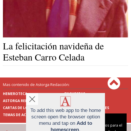
La felicitación navideña de
Esteban Carro Celada
Mas contenido de Astorga Redacción:
HEMEROTECA
ENCUESTAS
ASTORGA REDACCIÓN
PUBLICIDAD
CARTAS DE LOS LECTORES
FOTOS DE LOS LECTORES
To add this web app to the home
TEMAS DE ACTUALIDAD
screen open the browser option
Aviso sobre el Uso de cookies:
menu and tap on
Add to
Utilizamos cookies nuestras y de terceros para el
homescreen
.