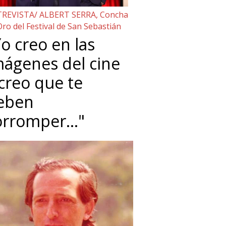
REVISTA/ ALBERT SERRA, Concha
Oro del Festival de San Sebastián
o creo en las
mágenes del cine
 creo que te
eben
orromper…"