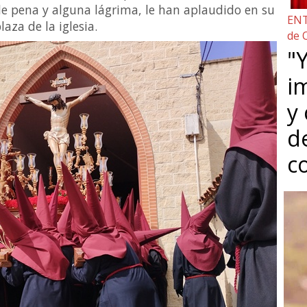
 de pena y alguna lágrima, le han aplaudido en su
ENT
laza de la iglesia.
de 
"Y
i
y
d
c