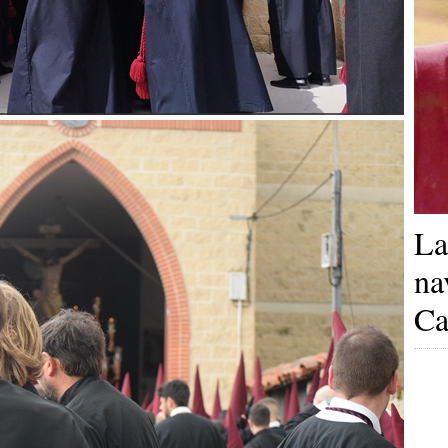
La
na
Ca