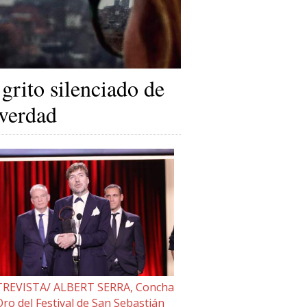
 grito silenciado de
 verdad
REVISTA/ ALBERT SERRA, Concha
Oro del Festival de San Sebastián