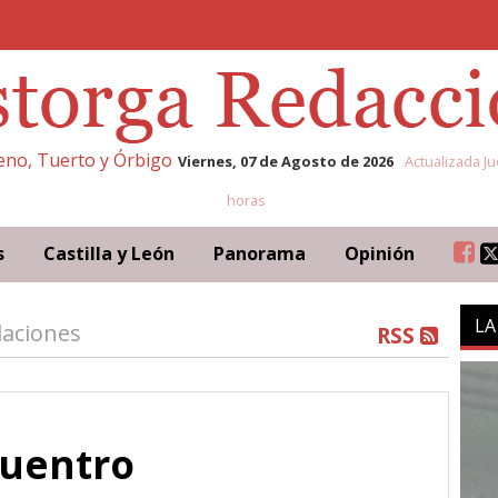
leno, Tuerto y Órbigo
Viernes, 07 de Agosto de 2026
Actualizada Ju
horas
s
Castilla y León
Panorama
Opinión
LA
aciones
RSS
cuentro