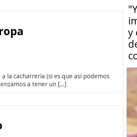
"Y
i
uropa
y
d
c
e a la cacharrería (si es que así podemos
nzamos a tener un [...]
o