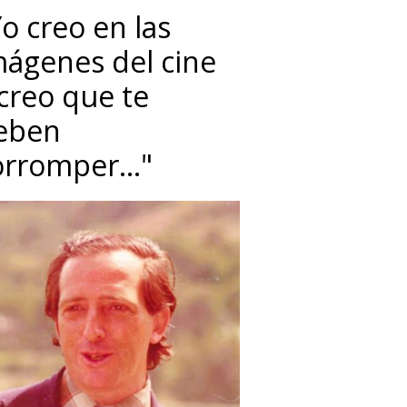
o creo en las
mágenes del cine
 creo que te
eben
orromper…"