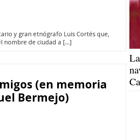
tario y gran etnógrafo Luis Cortés que,
l nombre de ciudad a [...]
La
na
Ca
 amigos (en memoria
uel Bermejo)