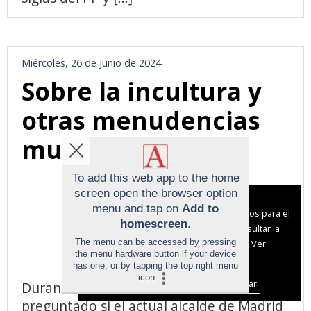
Miércoles, 26 de Junio de 2024
Sobre la incultura y
otras menudencias
municipales 2/5
To add this web app to the home
screen open the browser option
Aviso sobre el Uso de cookies:
menu and tap on
Add to
Utilizamos cookies nuestras y de terceros para el
homescreen
.
funcionamiento del digital. Puedes consultar la
The menu can be accessed by pressing
lista de cookies y como desconectarlas.
Ver
the menu hardware button if your device
nuestra Política de Privacidad y Cookies
has one, or by tapping the top right menu
icon
.
Aceptar Cookies
Personalizar
Durante mucho tiempo me he
preguntado si el actual alcalde de Madrid