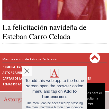
La felicitación navideña de
Esteban Carro Celada
Mas contenido de Astorga Redacción:
HEMEROTECA
ENCUESTAS
ASTORGA REDACCIÓN
PUBLICIDAD
CARTAS DE LOS LECTORES
FOTOS DE LOS LECTORES
To add this web app to the home
TEMAS DE ACTUALIDAD
screen open the browser option
Aviso sobre el Uso de cookies:
menu and tap on
Add to
Utilizamos cookies nuestras y de terceros para el
homescreen
.
funcionamiento del digital. Puedes consultar la
The menu can be accessed by pressing
lista de cookies y como desconectarlas.
Ver
the menu hardware button if your device