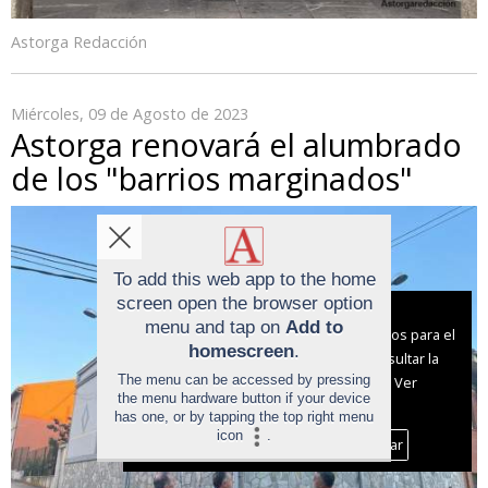
Astorga Redacción
Miércoles, 09 de Agosto de 2023
Astorga renovará el alumbrado
de los "barrios marginados"
To add this web app to the home
screen open the browser option
Aviso sobre el Uso de cookies:
menu and tap on
Add to
Utilizamos cookies nuestras y de terceros para el
homescreen
.
funcionamiento del digital. Puedes consultar la
The menu can be accessed by pressing
lista de cookies y como desconectarlas.
Ver
the menu hardware button if your device
nuestra Política de Privacidad y Cookies
has one, or by tapping the top right menu
icon
.
Aceptar Cookies
Personalizar