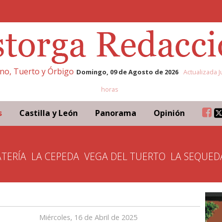
eno, Tuerto y Órbigo
Domingo, 09 de Agosto de 2026
Actualizada J
horas
s
Castilla y León
Panorama
Opinión
TERÍA
LA CEPEDA
VEGA DEL TUERTO
LA SEQUED
Miércoles, 16 de Abril de 2025