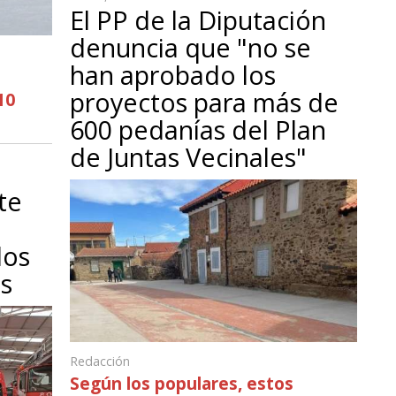
El PP de la Diputación
denuncia que "no se
han aprobado los
proyectos para más de
10
600 pedanías del Plan
de Juntas Vecinales"
te
los
s
Redacción
Según los populares, estos