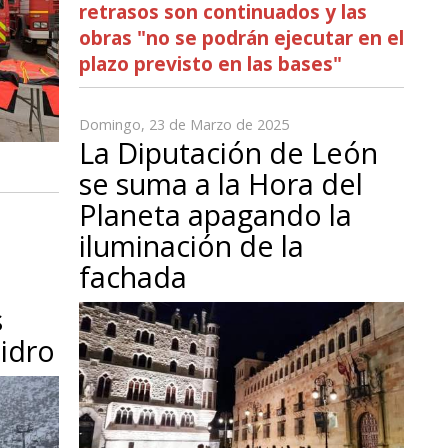
retrasos son continuados y las
obras "no se podrán ejecutar en el
plazo previsto en las bases"
Domingo, 23 de Marzo de 2025
La Diputación de León
se suma a la Hora del
Planeta apagando la
iluminación de la
fachada
s
sidro