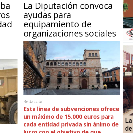
eba
La Diputación convoca
ros
ayudas para
idad
equipamiento de
organizaciones sociales
Redacción
Esta línea de subvenciones ofrece
un máximo de 15.000 euros para
cada entidad privada sin ánimo de
lucro con el objetivo de que