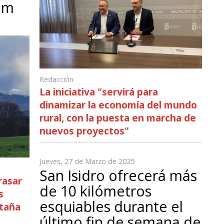
am
Redacción
La iniciativa "servirá para
dinamizar la economía del mundo
rural, con la puesta en marcha de
nuevos proyectos"
Jueves, 27 de Marzo de 2025
San Isidro ofrecerá más
rasar
de 10 kilómetros
s
esquiables durante el
ntaña
último fin de semana de