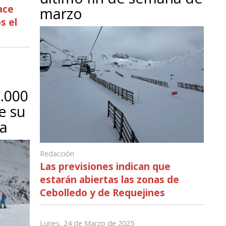
ace
marzo
s el
.000
e su
na
Redacción
Las previsiones indican que
estarán abiertas las zonas de
Cebolledo y de Requejines
Lunes, 24 de Marzo de 2025