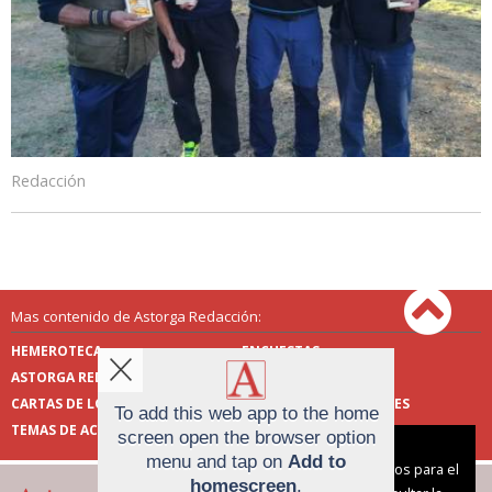
Redacción
Mas contenido de Astorga Redacción:
HEMEROTECA
ENCUESTAS
ASTORGA REDACCIÓN
PUBLICIDAD
CARTAS DE LOS LECTORES
FOTOS DE LOS LECTORES
To add this web app to the home
TEMAS DE ACTUALIDAD
screen open the browser option
Aviso sobre el Uso de cookies:
menu and tap on
Add to
Utilizamos cookies nuestras y de terceros para el
homescreen
.