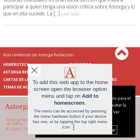
participar a quien tenga una visión crítica sobre Astorga y lo
que en ella sucede. La [...]
Leer más...
Mas contenido de Astorga Redacción:
HEMEROTECA
ENCUESTAS
ASTORGA REDACCIÓN
PUBLICIDAD
CARTAS DE LOS LECTORES
FOTOS DE LOS LECTORES
To add this web app to the home
TEMAS DE ACTUALIDAD
screen open the browser option
Aviso sobre el Uso de cookies:
menu and tap on
Add to
Utilizamos cookies nuestras y de terceros para el
homescreen
.
funcionamiento del digital. Puedes consultar la
The menu can be accessed by pressing
lista de cookies y como desconectarlas.
Ver
the menu hardware button if your device
nuestra Política de Privacidad y Cookies
Astorga Redacción |
Términos de uso
|
Protección
has one, or by tapping the top right menu
de datos
icon
.
© 2026 | Todos los derechos reservados
Aceptar Cookies
Personalizar