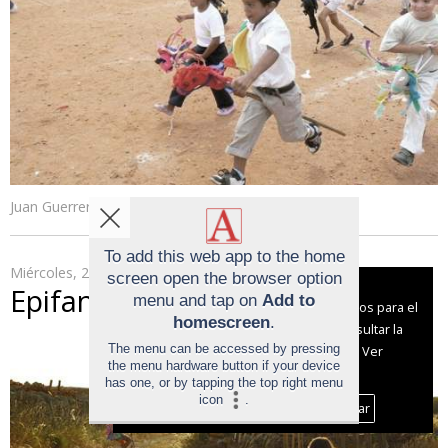
Juan Guerrero
To add this web app to the home
Miércoles, 22 de Junio de 2022
screen open the browser option
Aviso sobre el Uso de cookies:
Epifanía
menu and tap on
Add to
Utilizamos cookies nuestras y de terceros para el
homescreen
.
funcionamiento del digital. Puedes consultar la
The menu can be accessed by pressing
lista de cookies y como desconectarlas.
Ver
the menu hardware button if your device
nuestra Política de Privacidad y Cookies
has one, or by tapping the top right menu
icon
.
Aceptar Cookies
Personalizar