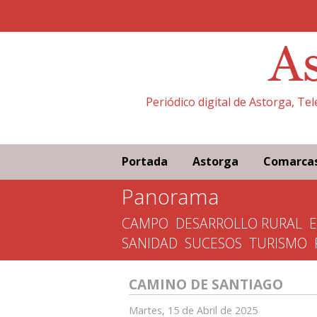
Periódico digital de Astorga, Te
Portada
Astorga
Comarca
Panorama
CAMPO
DESARROLLO RURAL
SANIDAD
SUCESOS
TURISMO
CAMINO DE SANTIAGO
Martes, 15 de Abril de 2025