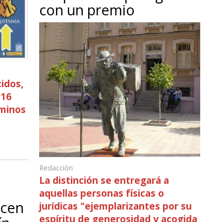
con un premio
idos,
 16
aminos
e
Redacción
La distinción se entregará a
aquellas personas físicas o
acen
jurídicas "ejemplarizantes por su
espíritu de generosidad y acogida