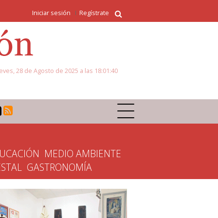
Iniciar sesión
Regístrate
eves, 28 de Agosto de 2025 a las 18:01:40
UCACIÓN
MEDIO AMBIENTE
ESTAL
GASTRONOMÍA