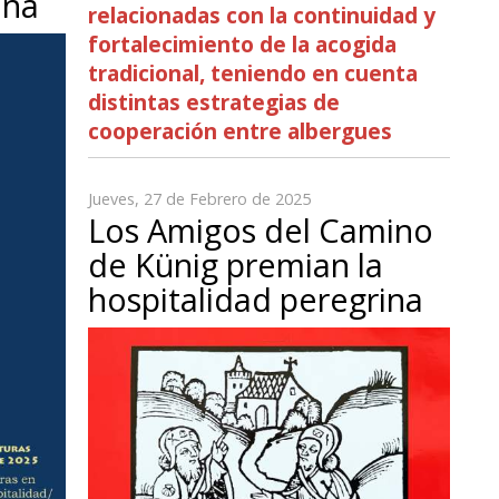
ina
relacionadas con la continuidad y
fortalecimiento de la acogida
tradicional, teniendo en cuenta
distintas estrategias de
cooperación entre albergues
Jueves, 27 de Febrero de 2025
Los Amigos del Camino
de Künig premian la
hospitalidad peregrina