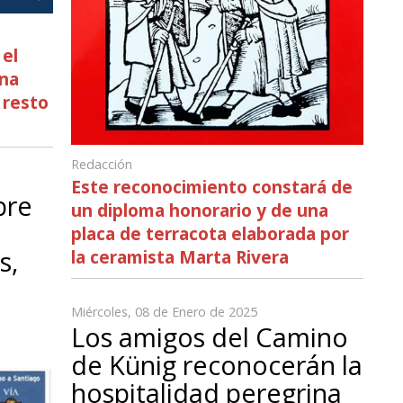
 el
una
 resto
Redacción
Este reconocimiento constará de
bre
un diploma honorario y de una
placa de terracota elaborada por
s,
la ceramista Marta Rivera
Miércoles, 08 de Enero de 2025
Los amigos del Camino
de Künig reconocerán la
hospitalidad peregrina