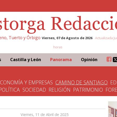
leno, Tuerto y Órbigo
Viernes, 07 de Agosto de 2026
Actualizada Ju
horas
s
Castilla y León
Panorama
Opinión
ECONOMÍA Y EMPRESAS
CAMINO DE SANTIAGO
ED
POLÍTICA
SOCIEDAD
RELIGIÓN
PATRIMONIO
FOR
Viernes, 11 de Abril de 2025