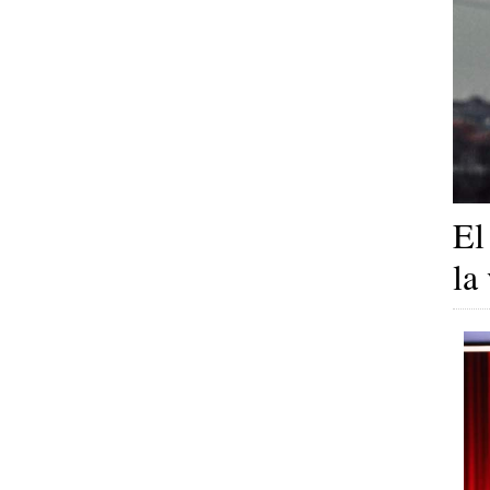
El
la