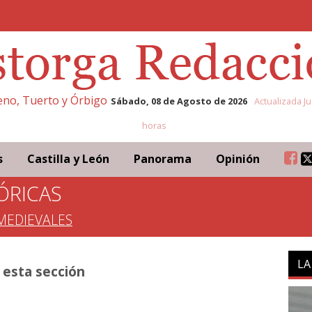
leno, Tuerto y Órbigo
Sábado, 08 de Agosto de 2026
Actualizada Ju
horas
s
Castilla y León
Panorama
Opinión
ÓRICAS
MEDIEVALES
LA
 esta sección