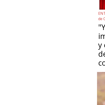
ENT
de 
"Y
i
y
d
c