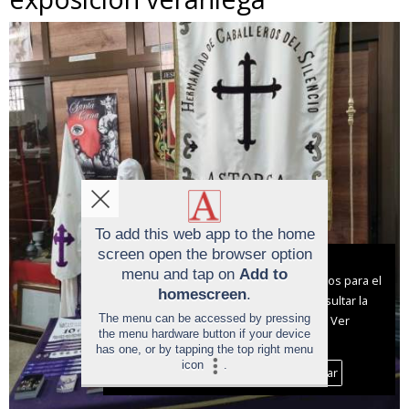
To add this web app to the home
screen open the browser option
Aviso sobre el Uso de cookies:
menu and tap on
Add to
Utilizamos cookies nuestras y de terceros para el
homescreen
.
funcionamiento del digital. Puedes consultar la
The menu can be accessed by pressing
lista de cookies y como desconectarlas.
Ver
the menu hardware button if your device
nuestra Política de Privacidad y Cookies
has one, or by tapping the top right menu
icon
.
Aceptar Cookies
Personalizar