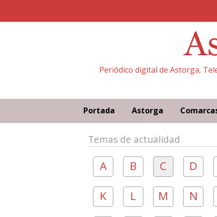
Periódico digital de Astorga, Te
Portada
Astorga
Comarca
Temas de actualidad
A
B
C
D
K
L
M
N