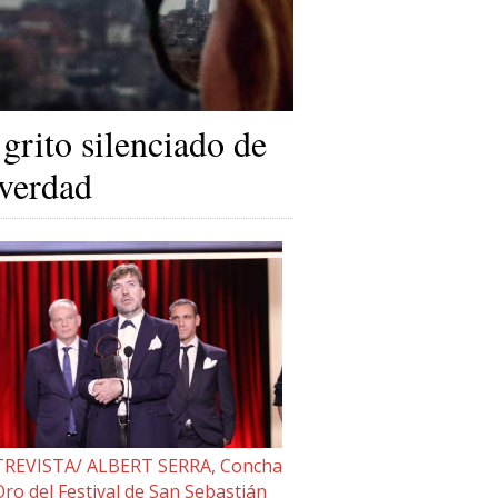
 grito silenciado de
 verdad
REVISTA/ ALBERT SERRA, Concha
Oro del Festival de San Sebastián