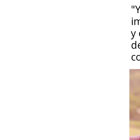
"Y
i
y
d
c