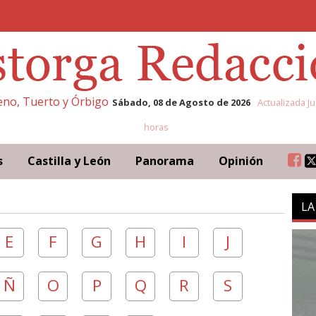
leno, Tuerto y Órbigo
Sábado, 08 de Agosto de 2026
Actualizada Ju
horas
s
Castilla y León
Panorama
Opinión
LA
E
F
G
H
I
J
Ñ
O
P
Q
R
S