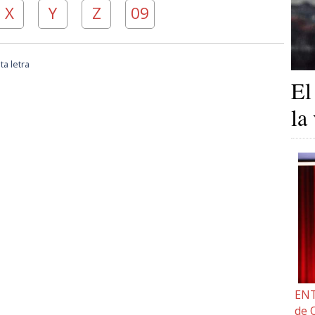
X
Y
Z
09
a letra
El
la
ENT
de 