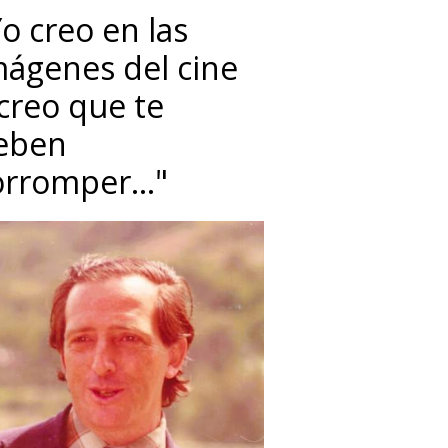
o creo en las
mágenes del cine
 creo que te
eben
orromper…"