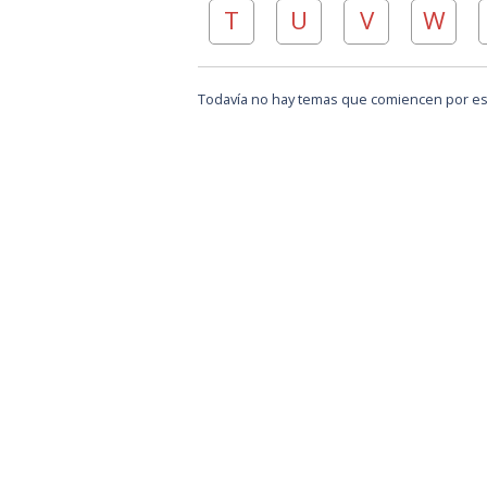
T
U
V
W
Todavía no hay temas que comiencen por est