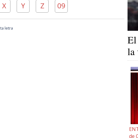
X
Y
Z
09
a letra
El
la
ENT
de 