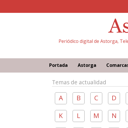
Periódico digital de Astorga, Te
Portada
Astorga
Comarca
Temas de actualidad
A
B
C
D
K
L
M
N