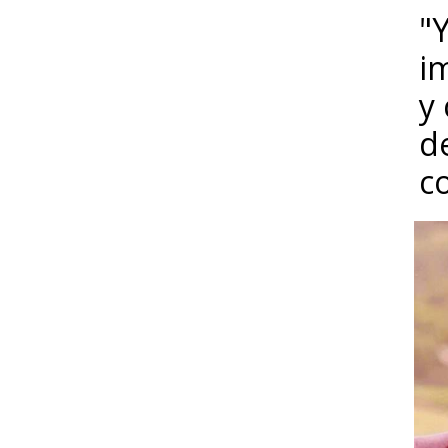
"Y
i
y
d
c