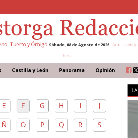
leno, Tuerto y Órbigo
Sábado, 08 de Agosto de 2026
Actualizada Ju
horas
s
Castilla y León
Panorama
Opinión
LA
E
F
G
H
I
J
Ñ
O
P
Q
R
S