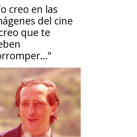
o creo en las
mágenes del cine
 creo que te
eben
orromper…"