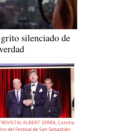
 grito silenciado de
 verdad
REVISTA/ ALBERT SERRA, Concha
Oro del Festival de San Sebastián