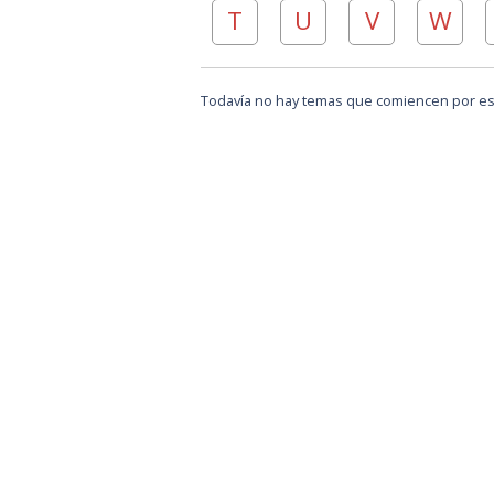
T
U
V
W
Todavía no hay temas que comiencen por est