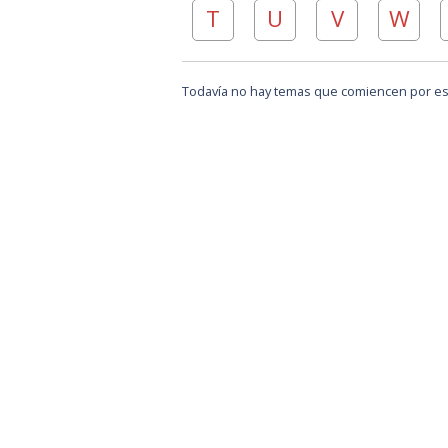
T
U
V
W
Todavía no hay temas que comiencen por est