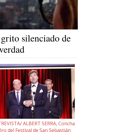
 grito silenciado de
 verdad
REVISTA/ ALBERT SERRA, Concha
Oro del Festival de San Sebastián