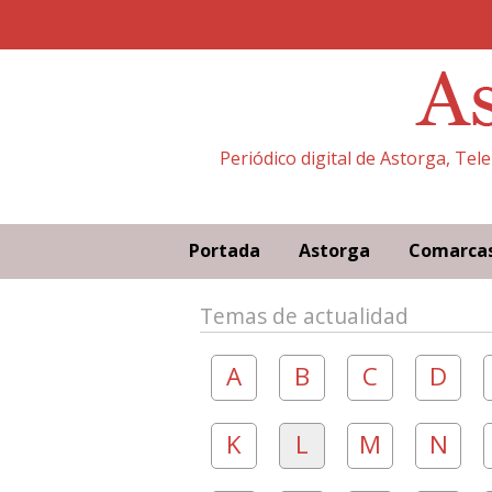
Periódico digital de Astorga, Tel
Portada
Astorga
Comarca
Temas de actualidad
A
B
C
D
K
L
M
N