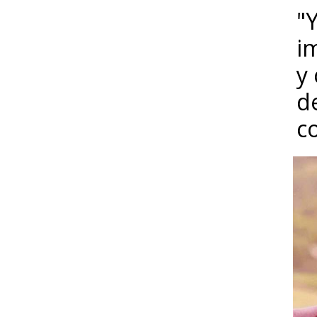
"Y
i
y
d
c