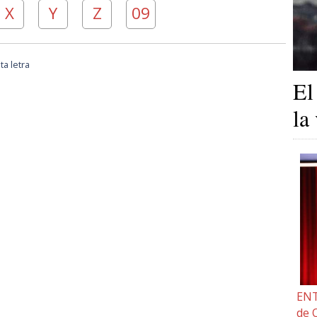
X
Y
Z
09
a letra
El
la
ENT
de 