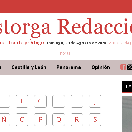
eno, Tuerto y Órbigo
Domingo, 09 de Agosto de 2026
Actualizada J
horas
s
Castilla y León
Panorama
Opinión
LA
E
F
G
H
I
J
Ñ
O
P
Q
R
S