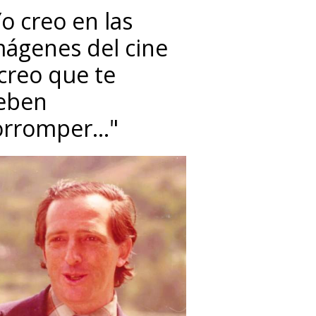
o creo en las
mágenes del cine
 creo que te
eben
orromper…"