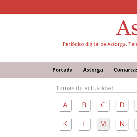
Periódico digital de Astorga, Te
Portada
Astorga
Comarca
Temas de actualidad
A
B
C
D
K
L
M
N