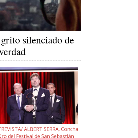
 grito silenciado de
 verdad
REVISTA/ ALBERT SERRA, Concha
Oro del Festival de San Sebastián