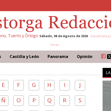
leno, Tuerto y Órbigo
Sábado, 08 de Agosto de 2026
Actualizada Ju
horas
s
Castilla y León
Panorama
Opinión
LA
E
F
G
H
I
J
Ñ
O
P
Q
R
S