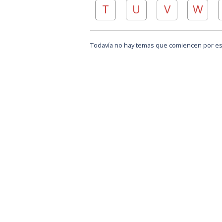
T
U
V
W
Todavía no hay temas que comiencen por est