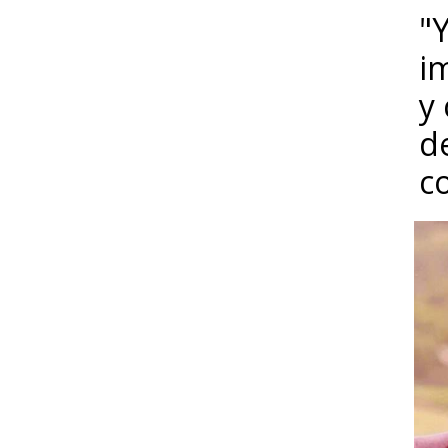
"Y
i
y
d
c