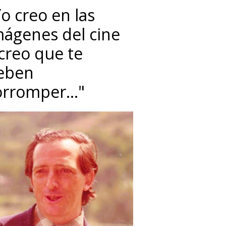
o creo en las
mágenes del cine
 creo que te
eben
orromper…"