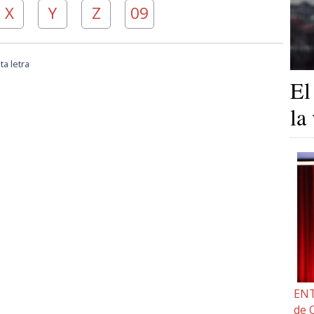
X
Y
Z
09
a letra
El
la
ENT
de 