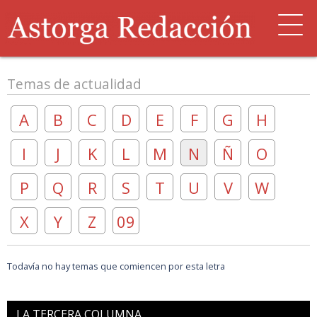
Temas de actualidad
A
B
C
D
E
F
G
H
I
J
K
L
M
N
Ñ
O
P
Q
R
S
T
U
V
W
X
Y
Z
09
Todavía no hay temas que comiencen por esta letra
LA TERCERA COLUMNA