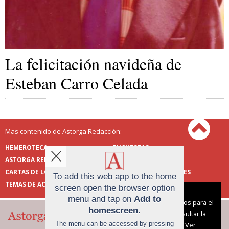
La felicitación navideña de
Esteban Carro Celada
Mas contenido de Astorga Redacción:
HEMEROTECA
ENCUESTAS
ASTORGA REDACCIÓN
PUBLICIDAD
CARTAS DE LOS LECTORES
FOTOS DE LOS LECTORES
To add this web app to the home
TEMAS DE ACTUALIDAD
screen open the browser option
Aviso sobre el Uso de cookies:
menu and tap on
Add to
Utilizamos cookies nuestras y de terceros para el
homescreen
.
funcionamiento del digital. Puedes consultar la
The menu can be accessed by pressing
lista de cookies y como desconectarlas.
Ver