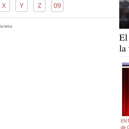
X
Y
Z
09
a letra
El
la
ENT
de 