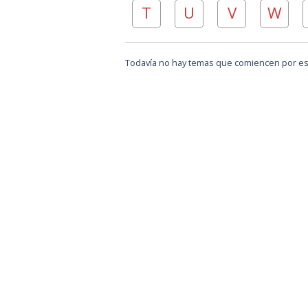
T
U
V
W
Todavía no hay temas que comiencen por est