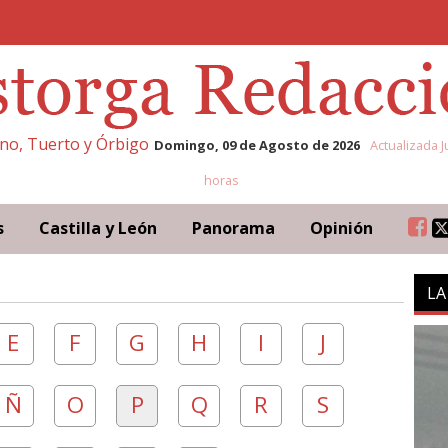
eno, Tuerto y Órbigo
Domingo, 09 de Agosto de 2026
Actualizada J
horas
s
Castilla y León
Panorama
Opinión
LA
E
F
G
H
I
J
Ñ
O
P
Q
R
S