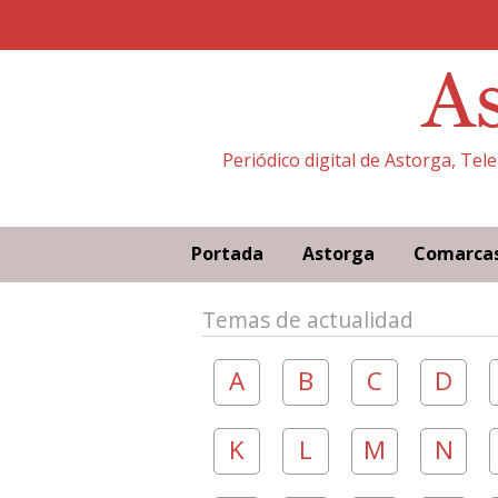
Periódico digital de Astorga, Tel
Portada
Astorga
Comarca
Temas de actualidad
A
B
C
D
K
L
M
N