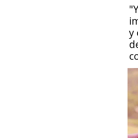
"Y
i
y
d
c