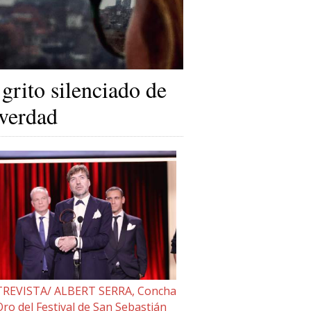
 grito silenciado de
 verdad
REVISTA/ ALBERT SERRA, Concha
Oro del Festival de San Sebastián