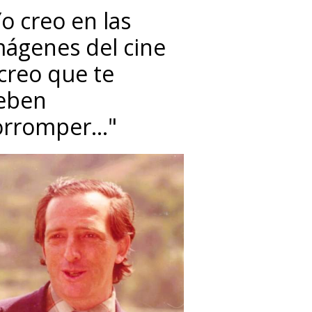
o creo en las
mágenes del cine
 creo que te
eben
orromper…"