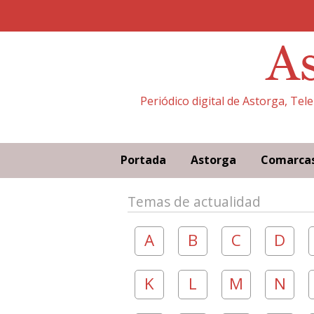
Periódico digital de Astorga, Tel
Portada
Astorga
Comarca
Temas de actualidad
A
B
C
D
K
L
M
N