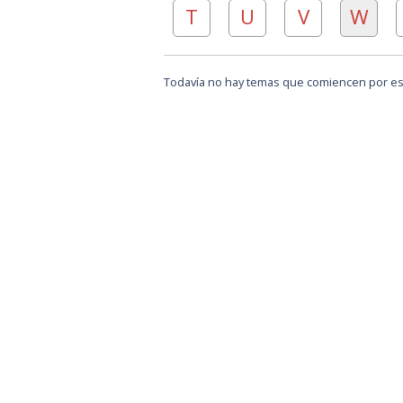
T
U
V
W
Todavía no hay temas que comiencen por est