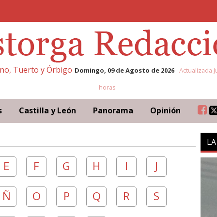
eno, Tuerto y Órbigo
Domingo, 09 de Agosto de 2026
Actualizada J
horas
s
Castilla y León
Panorama
Opinión
LA
E
F
G
H
I
J
Ñ
O
P
Q
R
S