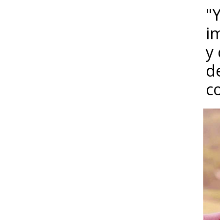
"Y
i
y
d
c