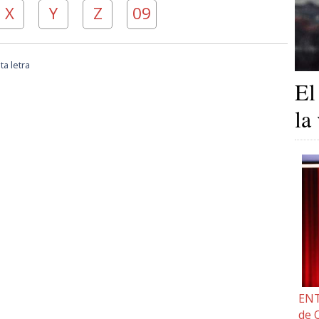
X
Y
Z
09
a letra
El
la
ENT
de 