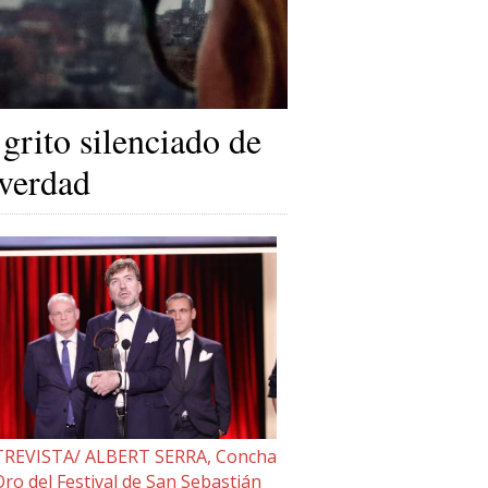
 grito silenciado de
 verdad
REVISTA/ ALBERT SERRA, Concha
Oro del Festival de San Sebastián