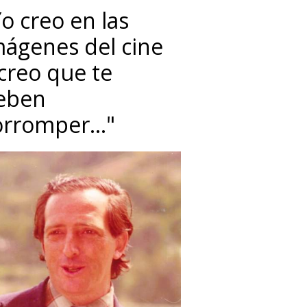
o creo en las
mágenes del cine
 creo que te
eben
orromper…"