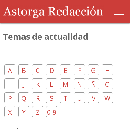
Temas de actualidad
A
B
C
D
E
F
G
H
I
J
K
L
M
N
Ñ
O
P
Q
R
S
T
U
V
W
X
Y
Z
0-9