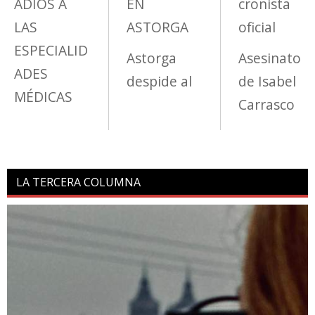
ADIÓS A
EN
cronista
LAS
ASTORGA
oficial
ESPECIALID
Astorga
Asesinato
ADES
despide al
de Isabel
MÉDICAS
Carrasco
LA TERCERA COLUMNA